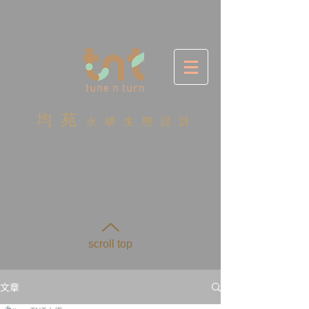
均 苑
永 續 生 態 設 計
scroll top
文章