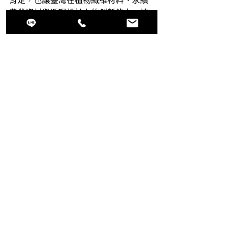
農業資材與循環設計上的創新能力，被
更多國際市場看見。
均苑深知，獲獎不是終點，而是走向更
大規模實踐的重要起點。
未來，均苑將持續深化植物纖維材料技
術，推動地膜、疏果套袋及更多農業與
生活應用的發展，並積極串連農業、製
造、設計、產學研究與國際合作資源，
讓永續材料真正成為可落地、可量產、
可被市場採用的產業解決方案。
從臺灣土地出發，走向國際市場；從農
業剩餘資源出發，創造下一個永續材料
的可能。
均苑，以設計轉化資源，以材料回應土
地，讓循環創新走進世界。