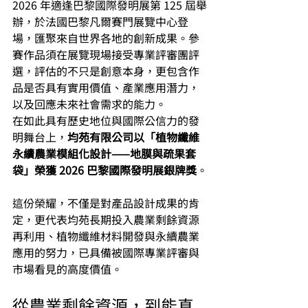
2026 年適逢巴黎國際發明展第 125 屆舉
辦，於法國巴黎凡爾賽門展覽中心登
場，匯聚來自世界各地的創新成果。參
賽作品須在展覽現場接受專業評審團評
選，評估的不只是創意本身，更包含作
品是否具有實用價值、產業應用潛力，
以及回應未來社會需求的能力。
在如此具有歷史地位與國際公信力的發
明舞台上，
均苑有限公司以「植物纖維
永續農業模組化設計——地膜與疏果套
袋」榮獲 2026 巴黎國際發明展銀牌獎
。
這份榮耀，不僅是對產品設計成果的肯
定，更代表均苑長期投入農業剩餘資源
再利用、植物纖維材料開發與永續農業
應用的努力，已具備被國際專業評審與
市場看見的高度價值。
從農業剩餘資源，到能真